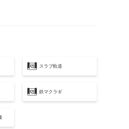
スラブ軌道
鉄マクラギ
接