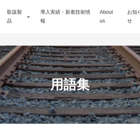
取扱製
導入実績・新着技術情
About
お知
品
報
us
せ
用語集